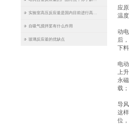
应原
实验室高压反应釜是国内目前进行高温、高压下的化学反应理想的装置
温度
3
自吸气搅拌桨有什么作用
动电
后，
玻璃反应釜的优缺点
下料
4
电动
上升
永磁
载；
5
导风
这样
位，