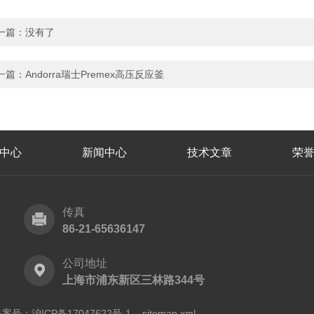
一篇：没有了
一篇：
Andorra瑞士Premex高压反应釜
中心
新闻中心
技术文章
荣
传真
86-21-65636147
公司地址
上海市浦东新区三林路344号
案号：沪ICP备17047622号-1
sitemap.xml