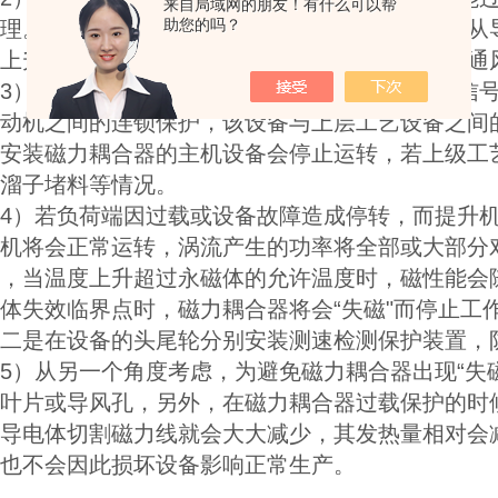
来自局域网的朋友！有什么可以帮
助您的吗？
理。正常情况下，涡流产生的损耗是以热量形式从
上升。因此，生产现场的磁力耦合器防护罩，要通
）使用磁力耦合器，要确保主机设备各类连锁信号
动机之间的连锁保护，该设备与上层工艺设备之间
安装磁力耦合器的主机设备会停止运转，若上级工
溜子堵料等情况。
）若负荷端因过载或设备故障造成停转，而提升机
机将会正常运转，涡流产生的功率将全部或大部分
，当温度上升超过永磁体的允许温度时，磁性能会
体失效临界点时，磁力耦合器将会“失磁"而停止工
二是在设备的头尾轮分别安装测速检测保护装置，
）从另一个角度考虑，为避免磁力耦合器出现“失磁
叶片或导风孔，另外，在磁力耦合器过载保护的时
导电体切割磁力线就会大大减少，其发热量相对会
也不会因此损坏设备影响正常生产。