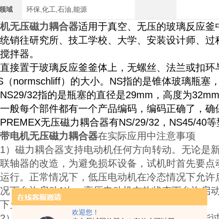
领域
环保,化工,石油,能源
机无压磁力耦合器
适用于真空、无压的玻璃反应釜中，
统销往研究所、技工学校、大学、安装设计师、过
搅拌器。
接置于玻璃反应釜釜体上，无螺丝、法兰或扣环与
S（normschliff）的大小。NS指的是锥体玻
NS29/32指的是瓶塞的直径是29mm，高度为3
一般每个部件都有一个产品编码，编码正确了，确
EMEX无压磁力耦合器有NS/29/32，NS45/40
带电机无压磁力耦合器
在实际应用中注意事项
）磁力耦合器支持电动机任何方向转动。无论是新
联轴器的改造，为避免损坏设备，试机时首先要点
运行。正常情况下，低压电动机在冷态情况下允许启
况下允许启动1次；高压电动机在热状态下允许启动1
下允许启动2次，每次间隔时间不得少于60min。
欢迎您！
）使用磁力耦合器，要适当考虑其环境温度不能过