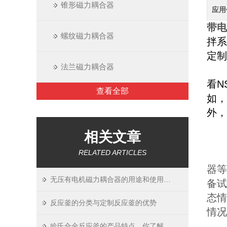
锥形磁力耦合器
应用
带电
螺纹磁力耦合器
拌系
定制
法兰磁力耦合器
直
看N
查看全部
如，
外，
PR
相关文章
RELATED ARTICLES
1
器等
无压有电机磁力耦合器的用途和使用要求介绍
备试
态情
反应釜的分类与定制反应釜的优势
情况
2
哈氏合金反应釜的产品特点，你了解吗？