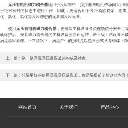
无压有电机磁力耦合器
适用于反应釜中，搅拌器与电机传动间采用磁
于绝对密封的状态中进行工作，因此，更适合用于各种易燃易爆、剧毒
化、氟化、氧化等反应理想的无泄漏反应设备。
使用
无压有电机磁力耦合器
，要确保主机设备各类连锁信号安全可
载保护后，安装磁力耦合器的主机设备会停止运转，若上级工艺设备不
涡流感应原理。正常情况下，涡流产生的损耗是以热量形式从导磁体上释
上一篇：
谈一谈高温高压反应釜的构成及特点
下一篇：
想要更好的使用高温高压反应釜，你需要提前了解这些内容
网站首页
关于我们
产品中心