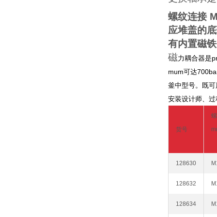
螺纹连接 
应堆盖的底
有内置磁铁
磁
力耦合器是p
mum可达700
釜中型号。既可
安装设计师、过
螺
货号
m
128630
M
128632
M
128634
M