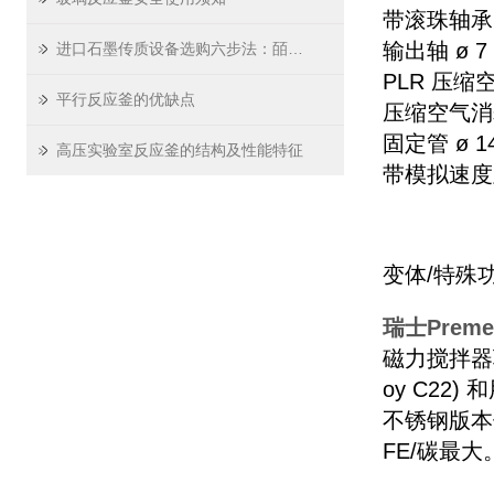
带滚珠轴承的
输出轴 ø 
进口石墨传质设备选购六步法：皕晟达教你从介质腐蚀性到温度压力的全维度评估
PLR 压缩
平行反应釜的优缺点
压缩空气消耗量
固定管 ø 1
高压实验室反应釜的结构及性能特征
带模拟速度
变体/特殊
瑞士Pre
磁力搅拌器驱动器
oy C22
不锈钢版本使
FE/碳最大。