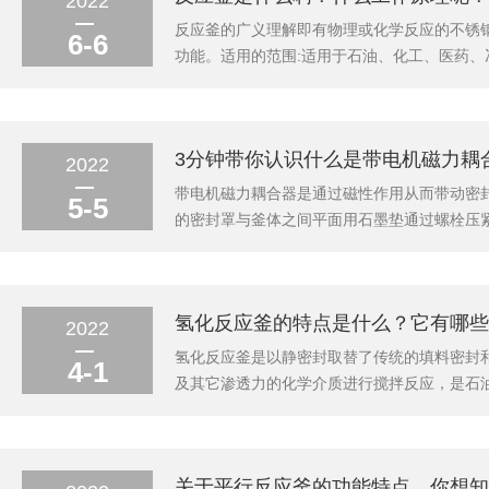
2022
反应釜的广义理解即有物理或化学反应的不锈
6-6
功能。适用的范围:适用于石油、化工、医药
馏、蒸发、储存、氢化、烃化、聚合、缩合、
应容器，根据反应条件对反应釜结构功能及配置
3分钟带你认识什么是带电机磁力耦
2022
带电机磁力耦合器是通过磁性作用从而带动密
5-5
的密封罩与釜体之间平面用石墨垫通过螺栓压
燃、易爆、剧毒、贵重介质在高温、高压、抽
不受侵害。带电机磁力耦合器过载维护后，安装
氢化反应釜的特点是什么？它有哪些
2022
氢化反应釜是以静密封取替了传统的填料密封
4-1
及其它渗透力的化学介质进行搅拌反应，是石
反应釜的主要特点：1、该仪器是最新的、实
在动态、热动态状态的工作状况和可靠性；2、
关于平行反应釜的功能特点，你想知