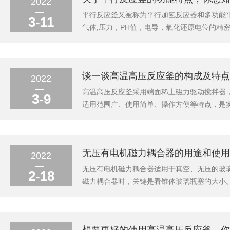
2022
平行反应釜又被称为平行加氢反应器和多功能
3-11
气体,压力，PH值，电导，氧化还原电位的精
导，氧化还原电位的精密化学反应的实验。平
度探头、压力表、进气阀、取样阀、排气阀、搅
谈一谈高温高压反应釜的构成及特点
2022
高温高压反应釜采用端面稀土磁力驱动搅拌器
3-9
适用范围广、使用简单、操作方便等特点，是
择。高温高压反应釜选用材质304不锈钢、3
锈钢取样阀门、全不锈钢温度探头，可方便的实
无压有电机磁力耦合器的用途和使用
2022
无压有电机磁力耦合器适用于真空、无压的玻
2-18
磁力耦合器时，关键是看锥体玻璃瓶塞的大小
确。此外，一般每个部件都有一个产品编码，
动间采用磁力耦合器联接，由于其无接触的传递