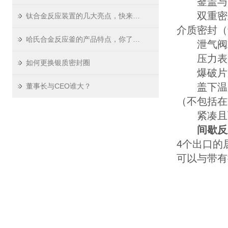
釜盖与釜体
双重密封：
钛合金反应装置的几大亮点，快来看看吧！
介质密封（
哈氏合金反应釜的产品特点，你了解吗？
泄气阀或
压力表ø
如何更换银质密封圈
爆破片支
盖下温度传
董事长与CEO谁大？
（不包括在
紧凑且可
间歇反
4个出口的
可以与带有