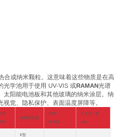
热合成纳米颗粒。这意味着这些物质是在高
池用于使用 UV-VIS 或
RAMAN
光谱
、太阳能电池板和其他玻璃的纳米涂层。纳
光视觉、隐私保护、表面温度屏障等。
材
质
扭矩/
长 x 宽 x 高
传感器/加热
WNr.
驱动器
mm
K型