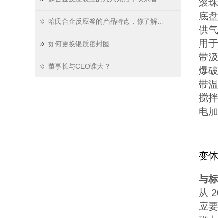
滚珠
底盘
哈氏合金反应釜的产品特点，你了解吗？
供气
用于
如何更换银质密封圈
带汲
董事长与CEO谁大？
爆破
带温
搅拌
电加
变体
与标
从 
应要