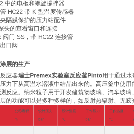
22 中的电枢和螺旋搅拌器
管 HC22 带 K 型温度传感器
央隔膜保护的压力站配件
 探头的查看窗口和连接
ec 阀门 SS，带 HC22 连接管
出口阀
涂层的生产
反应器
瑞士Premex实验室反应釜
Pinto
用于通过水
压力下从高温水溶液中结晶出来的。高压釜中使用的光学
测反应。纳米粒子用于开发建筑物玻璃、汽车玻璃
层的功能可以是多种多样的，如反射热辐射、无眩
公称容积
设计压力
设
计温度
工作压力
工
作温度
ml
bar
℃
bar
℃