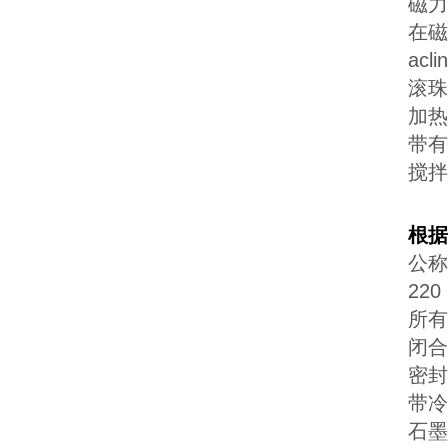
磁力
在磁
ac
滚珠
加热
带有
搅拌
根据
公称
220
所有
闭合
密封
带冷
石墨