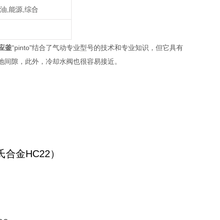
石油,能源,综合
应釜
“pinto"结合了气动专业型号的技术和专业知识，但它具有
离地间隙，此外，冷却水阀也很容易接近。
（哈氏合金HC22）