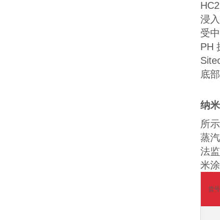
HC
浸入
受中
PH
Sit
底部
纳米
所示
蒸汽
法监
米涂
货号