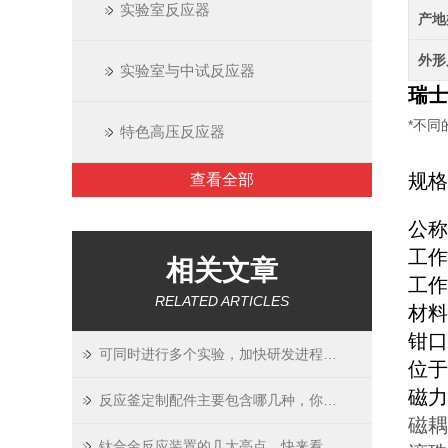
实验室反应器
产地
外形
实验室与中试反应器
瑞士
*不
特色高压反应器
规格
查看全部
公称
工作
相关文章
工作
RELATED ARTICLES
材料 
钳口
可同时进行多个实验，加快研发进程的“瑞士PREMEX反应釜”
位于
磁力
反应釜定制配件主要包含哪几种，你知道吗？
磁耦
钛合金反应装置的几大亮点，快来看看吧！