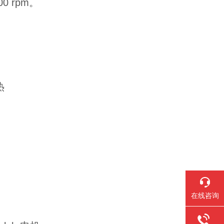
0 rpm。
热
在线咨询