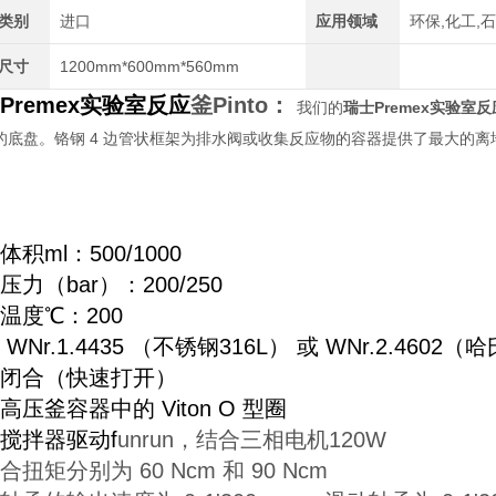
类别
进口
应用领域
环保,化工,
尺寸
1200mm*600mm*560mm
Premex实验室反应
釜Pinto
：
我们的
瑞士Premex实验室
反
同的底盘。铬钢 4 边管状框架为排水阀或收集反应物的容器提供了最大的
体积ml：500/1000
压力（bar）：200/250
温度℃：200
WNr.1.4435 （不锈钢316L） 或 WNr.2.4602
闭合（快速打开）
高压釜容器中的 Viton O 型圈
搅拌器驱动f
unrun，结合三相电机120W
合扭矩分别为 60 Ncm 和 90 Ncm