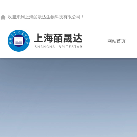
欢迎来到
上海皕晟达生物科技有限公司
！
网站首页