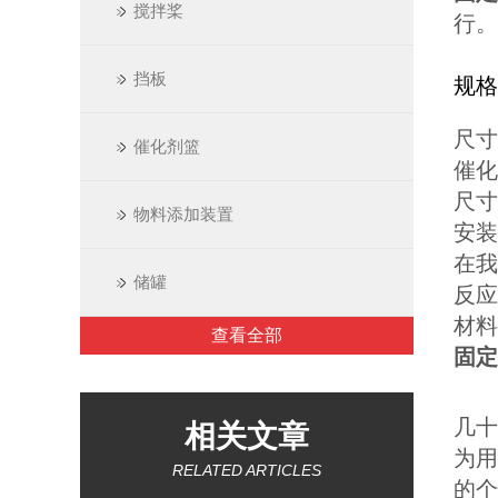
搅拌桨
行。
挡板
规格
尺寸：
催化剂篮
催化
尺寸：
物料添加装置
安装
在我
储罐
反应
材料 
查看全部
固定
几十
相关文章
为用
RELATED ARTICLES
的个