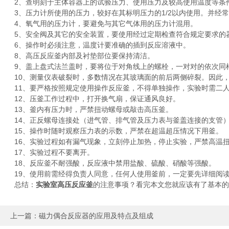
2、查明刻于主体容器上的试验压力、使用压力及较高使用温度等条
3、压力计所使用的压力，较好在其标明压力的1/2以内使用。并经常
4、氧气用的压力计，要避免与其它气体用的压力计混用。
5、安全阀及其它的安全装置，要使用经过定期检查符合规定要求的
6、操作时必须注意，温度计要准确的插到反应溶液中。
8、高压反应釜内部及衬垫部位要保持清洁。
9、盖上盘式法兰盖时，要将位于对角线上的螺栓，一对对的依次同
10、测量仪表破裂时，多数情况在其玻璃面的前后两侧碎裂。因此，
11、要严格按照规定使用操作反应釜，不得单独操作，实验时需二
12、压釜工作过程中，打开换气扇，保证通风良好。
13、釜内有压力时，严禁扭动螺母或敲击高压釜。
14、正反螺母连接处（进气管、排气管及压力表与釜盖连接的支管）
15、操作时随时观察压力表的示数，严禁在超温超压情况下用釜。
16、实验过程如有漏气现象，立刻停止加热，停止实验，严禁高温
17、实验过程不要离开。
18、反应釜不耐强酸，反应液中禁用盐酸、硫酸、硝酸等强酸。
19、使用前需经得负责人同意，任何人使用釜前，一定要先详细阅
总结：
实验室高压反应釜
的注意事项？看完本文您就应该有了基本的
上一篇：
磁力偶合反应器的应用及特点及组成