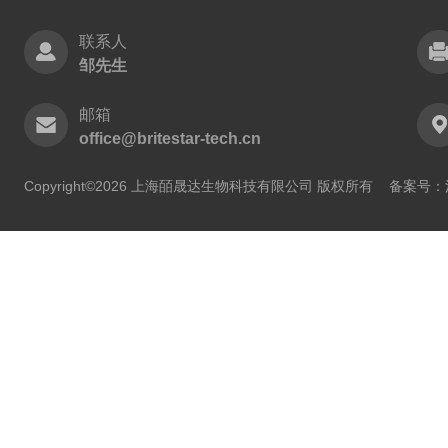
联系人
邹先生
邮箱
office@britestar-tech.cn
Copyright©2026 上海皕晟达生物科技有限公司 版权所有
备案号：沪