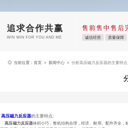
追求合作共赢
售前售中售后
WIN WIN FOR YOU AND ME
诚信经营
质量保障
当前位置：
首页
>
新闻中心
>
分析高压磁力反应器的主要特点
高压磁力反应器
的主要特点:
高压磁力反应器
体积小巧，整机结构合理，经济、耐用、配件齐全，