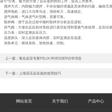
器可*分离。极大的方便了反应釜的拆卸工作，提高工作效率。
搅拌方式：内部磁力搅拌，不存在轴封泄漏及其保养的问题，确保无泄
搅拌电机：进口大功率马达，强劲有力，高速稳定。
进气体阀：气体进气针型阀，质量可靠。
取样阀：便于反应过程中随时取样并分析反应进程。
排气阀：方便在反应前对系统进行真空处理和置换气体使用，反应结束
压力表：实时监测反应压力。
温度探头：深入反应釜体内部，实时监测反应温度。
加热单元：模块加热，加热快速，控制。
上一篇：
氢化反应专家FELIX ROESSER访华消息
下一篇：
上海高压反应釜的使用技巧
网站首页
关于我们
产品中心