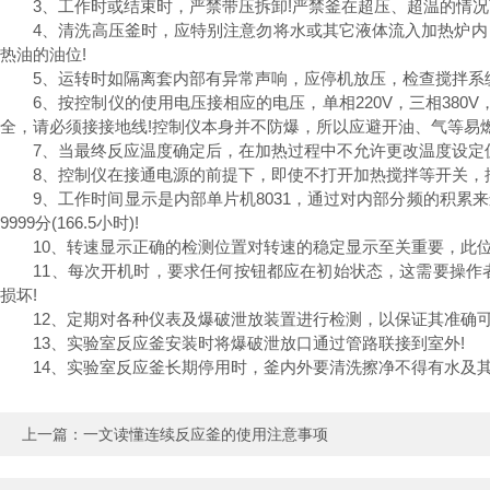
3、工作时或结束时，严禁带压拆卸!严禁釜在超压、超温的情况
4、清洗高压釜时，应特别注意勿将水或其它液体流入加热炉内，
热油的油位!
5、运转时如隔离套内部有异常声响，应停机放压，检查搅拌系统
6、按控制仪的使用电压接相应的电压，单相220V，三相380
全，请必须接接地线!控制仪本身并不防爆，所以应避开油、气等易燃
7、当最终反应温度确定后，在加热过程中不允许更改温度设定值
8、控制仪在接通电源的前提下，即使不打开加热搅拌等开关，控
9、工作时间显示是内部单片机8031，通过对内部分频的积累
9999分(166.5小时)!
10、转速显示正确的检测位置对转速的稳定显示至关重要，此位
11、每次开机时，要求任何按钮都应在初始状态，这需要操作者
损坏!
12、定期对各种仪表及爆破泄放装置进行检测，以保证其准确可
13、实验室反应釜安装时将爆破泄放口通过管路联接到室外!
14、实验室反应釜长期停用时，釜内外要清洗擦净不得有水及其
上一篇：
一文读懂连续反应釜的使用注意事项