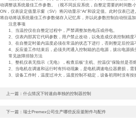
动调整该系统最佳工作参数。（视不同反应系统，自整定需要的时间数小时
ON，仪表设定值显示窗（SV）将闪动显示“At”和设定值。此时仪表已进
将自动将该系统最佳工作参数储存入记忆库，并以此参数控制自动恒温加
注意事项
1、当温控仪在自整定过程中，严禁调整加热电压或停电。
2、仪表内部其它代码参数，用户禁止改动，以免造成仪表控制精度
3、在自整定时釜内温度必须在常温的状态下进行，否则整定后控温
4、反应釜工作结束后，必须关闭通入控制箱的总电源，拔出电源插
常见故障排除方法
1、整机仪表无指示（无电），检查后板“主机、控温仪”保险丝是否
2、当电机在调速和运行时有抖动现象，是电机调速电位器磨损，需
3、设备工作时，温度过冲大，温度控制不稳定，设备初用时没有按操
上一篇：
什么情况下转速由单独的控制器控制
下一篇：
瑞士Premex公司生产哪些反应釜附件与配件