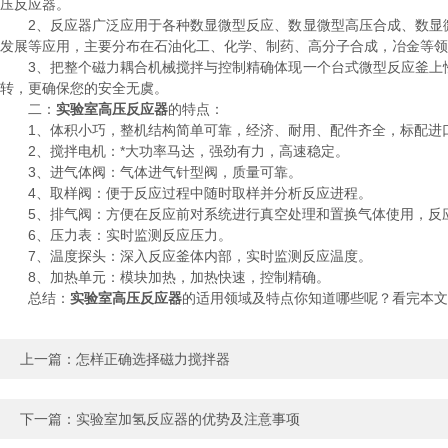
压反应器。
2、反应器广泛应用于各种数显微型反应、数显微型高压合成、数显微
发展等应用，主要分布在石油化工、化学、制药、高分子合成，冶金等领
3、把整个磁力耦合机械搅拌与控制精确体现一个台式微型反应釜上性
转，更确保您的安全无虞。
二：
实验室高压反应器
的特点：
1、体积小巧，整机结构简单可靠，经济、耐用、配件齐全，标配进口
2、搅拌电机：*大功率马达，强劲有力，高速稳定。
3、进气体阀：气体进气针型阀，质量可靠。
4、取样阀：便于反应过程中随时取样并分析反应进程。
5、排气阀：方便在反应前对系统进行真空处理和置换气体使用，反
6、压力表：实时监测反应压力。
7、温度探头：深入反应釜体内部，实时监测反应温度。
8、加热单元：模块加热，加热快速，控制精确。
总结：
实验室高压反应器
的适用领域及特点你知道哪些呢？看完本文
上一篇：
怎样正确选择磁力搅拌器
下一篇：
实验室加氢反应器的优势及注意事项