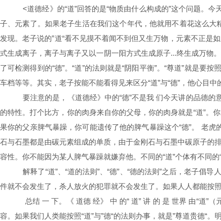
<道德经》的“道”回答的是“物质由什么构成的”这个问题。今
子、元素了。如果老子生活在我们这个年代，他就用不着花这么大精力去
发现。老子说的”道“看不见摸不着闻不到但又生万物，元素不正是
式生成离子，离子与离子又以一阴一阳方式生成原子...终生成万物。
了可检测得到的“德”。“道”的法则就是“阴阳平衡”。“尊道”就是
车档等等。其实，老子按能不能看得见来区分“道”与“德”，他心目中
要注意的是，《道德经》中的“德”不是我 们今天讲的品德的意思。
的特性。打个比方，你的肉身来自你的父母，你的肉身就是“道”。你
果你的父亲脾气暴躁，你可能遗传了他的脾气暴躁这个“德”。
老虎的
石与石墨都是由碳元素组成的单质，由于金刚石与石墨中碳原子的排
容性。你不能因为某人脾气暴躁就嫌弃他。不同的“道”个体有不同的
解释了“道”、“道的法则”、“德”、“德的法则”之后，老子倡导人
件就不会发生了，杀人放火的犯罪就不会发生了。如果人人都能按照
总结 一 下。《 道德 经》 中 的“ 道” 讲 的 是 世界 由
容。如果我们人类能按照“道”与”德“的法则办事，就是”尊道贵德“。